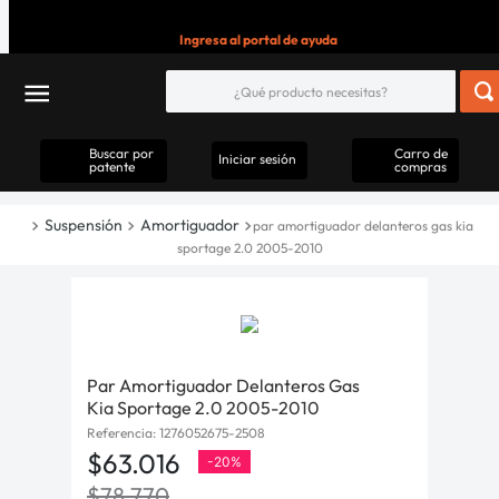
Ingresa al portal de ayuda
Buscar por
Carro de
Iniciar sesión
patente
compras
Suspensión
Amortiguador
par amortiguador delanteros gas kia
sportage 2.0 2005-2010
Par Amortiguador Delanteros Gas
Kia Sportage 2.0 2005-2010
Referencia
:
1276052675-2508
$
63
.
016
-
20%
$
78
.
770