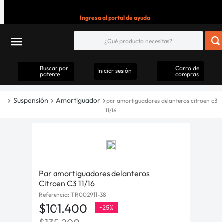
Ingresa al portal de ayuda
Buscar por
Carro de
Iniciar sesión
patente
compras
Suspensión
Amortiguador
par amortiguadores delanteros citroen c3
11/16
Par amortiguadores delanteros
Citroen C3 11/16
Referencia
:
TR002911-38
$
101
.
400
-
25%