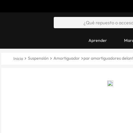
Aprender
Marc
Suspensión
Amortiguador
par amortiguadores delant