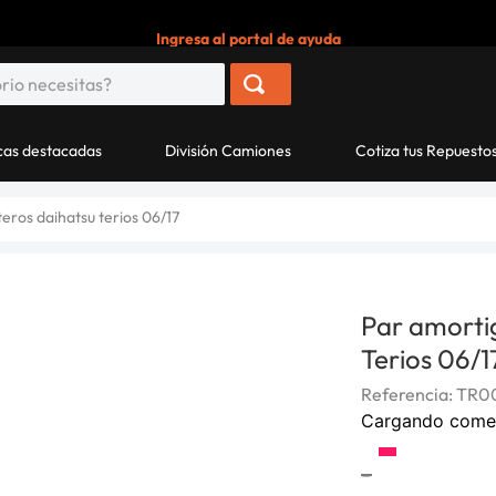
Ingresa al portal de ayuda
as destacadas
División Camiones
Cotiza tus Repuesto
eros daihatsu terios 06/17
Par amorti
Terios 06/1
Referencia
:
TR0
Cargando come
-