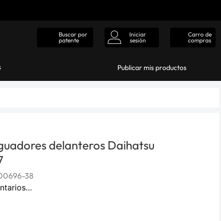
Iniciar
Carro de
Buscar por
sesión
compras
patente
s
Publicar mis productos
guadores delanteros Daihatsu
7
00696-38
ntarios…