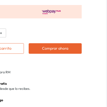
＋
carrito
Comprar ahora
para RM
ratis
desde que lo recibes.
go