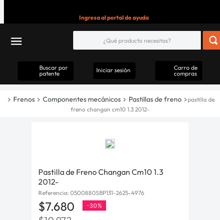
Ingresa al portal de ayuda
Buscar por
Carro de
Iniciar sesión
patente
compras
Frenos
Componentes mecánicos
Pastillas de freno
pastilla de
freno changan cm10 1.3 2012-
Pastilla de Freno Changan Cm10 1.3
2012-
Referencia
:
0500880SBP131-2625-4976
$
7
.
680
-
30%