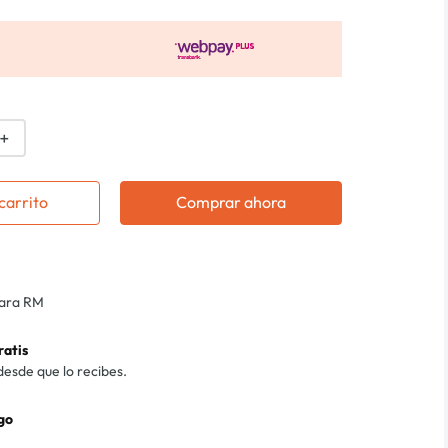
＋
carrito
Comprar ahora
para RM
ratis
desde que lo recibes.
go