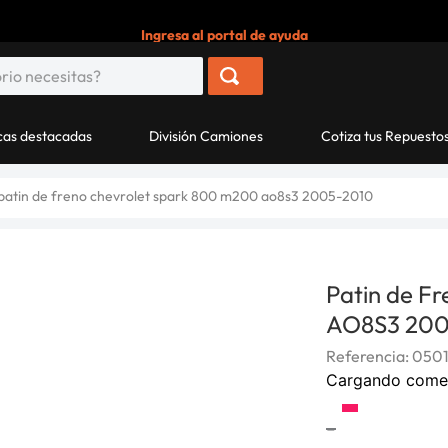
Ingresa al portal de ayuda
as destacadas
División Camiones
Cotiza tus Repuesto
patin de freno chevrolet spark 800 m200 ao8s3 2005-2010
Patin de F
AO8S3 200
Referencia
:
050
Cargando come
-