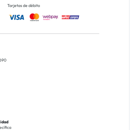
Tarjetas de débito
690
lidad
ecífica