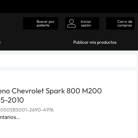
Iniciar
Carro de
Buscar por
sesión
compras
patente
s
Publicar mis productos
reno Chevrolet Spark 800 M200
5-2010
1050SBS001-2690-4976
ntarios…