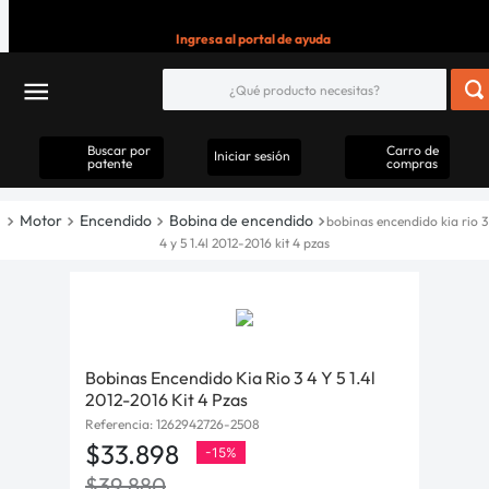
Ingresa al portal de ayuda
Buscar por
Carro de
Iniciar sesión
patente
compras
Motor
Encendido
Bobina de encendido
bobinas encendido kia rio 3
4 y 5 1.4l 2012-2016 kit 4 pzas
Bobinas Encendido Kia Rio 3 4 Y 5 1.4l
2012-2016 Kit 4 Pzas
Referencia
:
1262942726-2508
$
33
.
898
-
15%
$
39
.
880