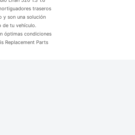
lo Lifan 520 1.3 1.6
ortiguadores traseros
o y son una solución
o de tu vehículo.
en óptimas condiciones
ois Replacement Parts