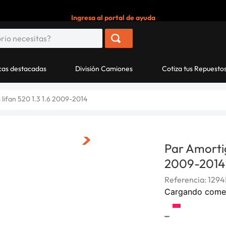
Ingresa al portal de ayuda
as destacadas
División Camiones
Cotiza tus Repuesto
lifan 520 1.3 1.6 2009-2014
Par Amortig
2009-2014
Referencia
:
1294
Cargando come
-