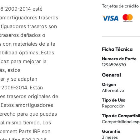
Tarjetas de crédito
1.6 2009-2014 esté
 amortiguadores traseros
rtiguadores traseros son
 traseros dañados o
 con materiales de alta
Ficha Técnica
abilidad óptimas. Estos
Numero de Parte
icaz para mejorar la
1294596870
ás, estos
General
lar y se adaptan
Origen
6 2009-2014. Están
Alternativo
s traseros originales de
Tipo de Uso
. Estos amortiguadores
Reparación
 derecho para que puedas
Tipo de Compatibi
Compatibilidad esp
 al mismo tiempo. Los
acement Parts IRP son
Garantía
3 meses