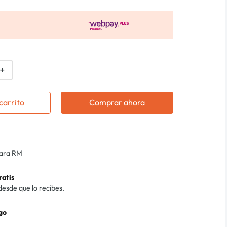
＋
carrito
Comprar ahora
para RM
ratis
desde que lo recibes.
go