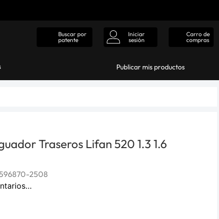
Iniciar
Carro de
Buscar por
sesión
compras
patente
s
Publicar mis productos
uador Traseros Lifan 520 1.3 1.6
596870-2508
ntarios…