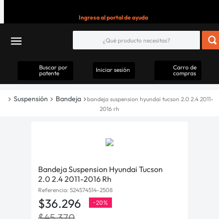
Ingresa al portal de ayuda
Buscar por
Carro de
Iniciar sesión
patente
compras
Suspensión
Bandeja
bandeja suspension hyundai tucson 2.0 2.4 2011-
2016 rh
Bandeja Suspension Hyundai Tucson
2.0 2.4 2011-2016 Rh
Referencia
:
524574514-2508
$
36
.
296
-
20%
$
45
.
370