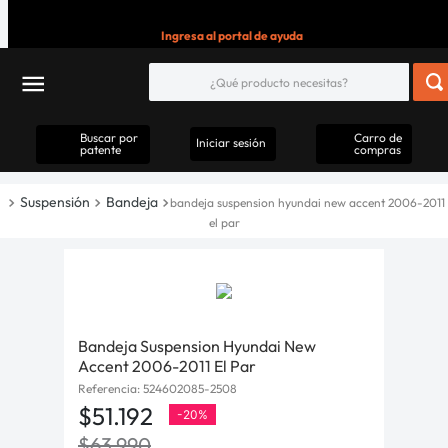
Ingresa al portal de ayuda
Buscar por
Carro de
Iniciar sesión
patente
compras
Suspensión
Bandeja
bandeja suspension hyundai new accent 2006-2011
el par
Bandeja Suspension Hyundai New
Accent 2006-2011 El Par
Referencia
:
524602085-2508
$
51
.
192
-
20%
$
63
.
990