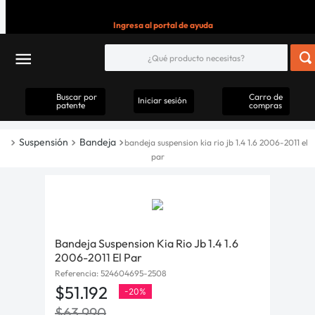
Ingresa al portal de ayuda
Buscar por
Carro de
Iniciar sesión
patente
compras
Suspensión
Bandeja
bandeja suspension kia rio jb 1.4 1.6 2006-2011 el
par
Bandeja Suspension Kia Rio Jb 1.4 1.6
2006-2011 El Par
Referencia
:
524604695-2508
$
51
.
192
-
20%
$
63
.
990