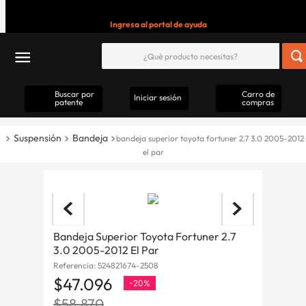
Ingresa al portal de ayuda
Buscar por
Carro de
Iniciar sesión
patente
compras
Suspensión
Bandeja
bandeja superior toyota fortuner 2.7 3.0 2005-2012
el par
Bandeja Superior Toyota Fortuner 2.7
3.0 2005-2012 El Par
Referencia
:
524821674-2508
$
47
.
096
-
20%
$
58
.
870