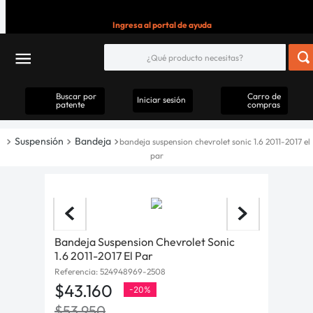
Ingresa al portal de ayuda
Buscar por
Carro de
Iniciar sesión
patente
compras
Suspensión
Bandeja
bandeja suspension chevrolet sonic 1.6 2011-2017 el
par
Bandeja Suspension Chevrolet Sonic
1.6 2011-2017 El Par
Referencia
:
524948969-2508
$
43
.
160
-
20%
$
53
.
950