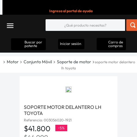
Ingresa al portal de ayuda
Buscar por
Carro de
Iniciar sesión
patente
compras
Motor
Conjunto Móvil
Soporte de motor
soporte motor delantero
lh toyota
SOPORTE MOTOR DELANTERO LH
TOYOTA
Referencia
:
003056020-1921
$
41
.
800
-
5%