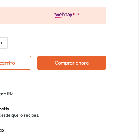
＋
carrito
Comprar ahora
para RM
ratis
desde que lo recibes.
go