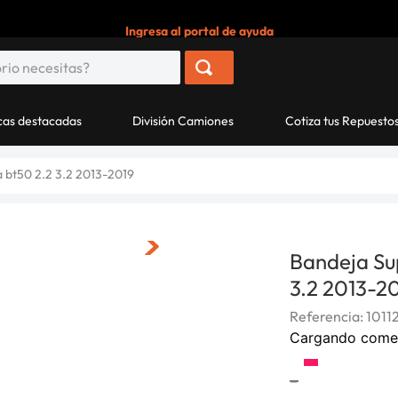
Ingresa al portal de ayuda
as destacadas
División Camiones
Cotiza tus Repuesto
 bt50 2.2 3.2 2013-2019
Bandeja Su
3.2 2013-2
Referencia
:
1011
Cargando come
-