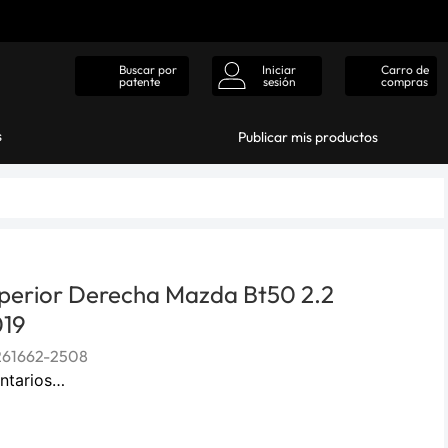
Iniciar
Carro de
Buscar por
sesión
compras
patente
s
Publicar mis productos
perior Derecha Mazda Bt50 2.2
019
261662-2508
ntarios…