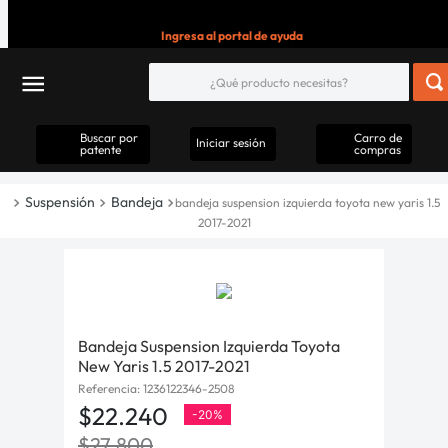
Ingresa al portal de ayuda
Buscar por
Carro de
Iniciar sesión
patente
compras
Suspensión
Bandeja
bandeja suspension izquierda toyota new yaris 1.5
2017-2021
Bandeja Suspension Izquierda Toyota
New Yaris 1.5 2017-2021
Referencia
:
1236122346-2508
$
22
.
240
-
20%
$
27
.
800