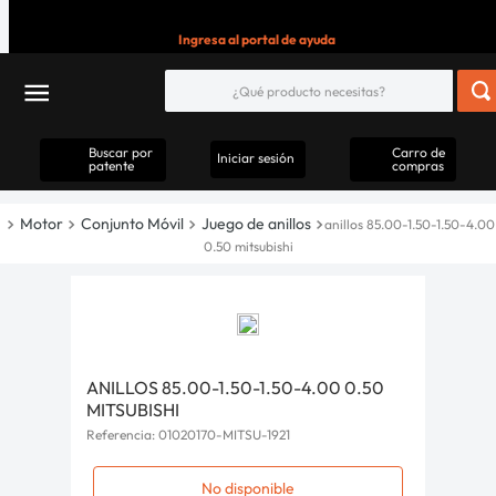
Ingresa al portal de ayuda
Buscar por
Carro de
Iniciar sesión
patente
compras
Motor
Conjunto Móvil
Juego de anillos
anillos 85.00-1.50-1.50-4.00
0.50 mitsubishi
ANILLOS 85.00-1.50-1.50-4.00 0.50
MITSUBISHI
Referencia
:
01020170-MITSU-1921
No disponible