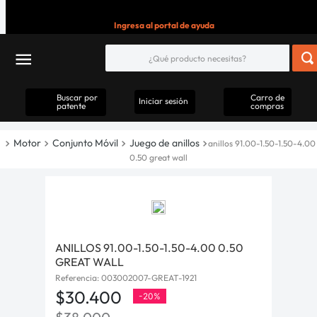
Ingresa al portal de ayuda
Buscar por
Carro de
Iniciar sesión
patente
compras
Motor
Conjunto Móvil
Juego de anillos
anillos 91.00-1.50-1.50-4.00
0.50 great wall
ANILLOS 91.00-1.50-1.50-4.00 0.50
GREAT WALL
Referencia
:
003002007-GREAT-1921
$
30
.
400
-
20%