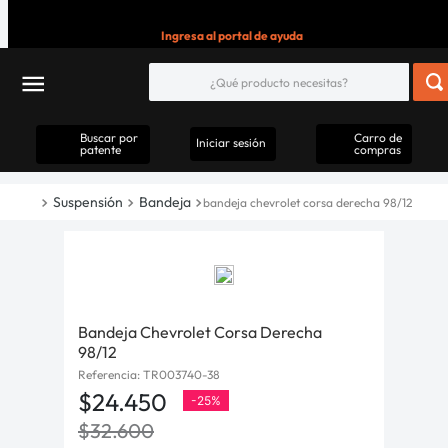
Ingresa al portal de ayuda
Buscar por
Carro de
Iniciar sesión
patente
compras
Suspensión
Bandeja
bandeja chevrolet corsa derecha 98/12
Bandeja Chevrolet Corsa Derecha
98/12
Referencia
:
TR003740-38
$
24
.
450
-
25%
$
32
.
600