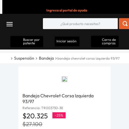
Ingresa al portal de ayuda
Buscar por
Carro de
Iniciar sesión
patente
compras
Suspensión
Bandeja
bandeja chevrolet corsa izquierda 93/97
Bandeja Chevrolet Corsa Izquierda
93/97
Referencia
:
TR003730-38
$
20
.
325
-
25%
$
27
.
100