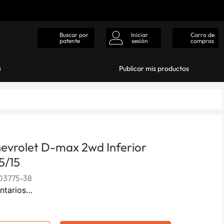
Iniciar
Carro de
Buscar por
sesión
compras
patente
s
Publicar mis productos
evrolet D-max 2wd Inferior
5/15
03775-38
ntarios…