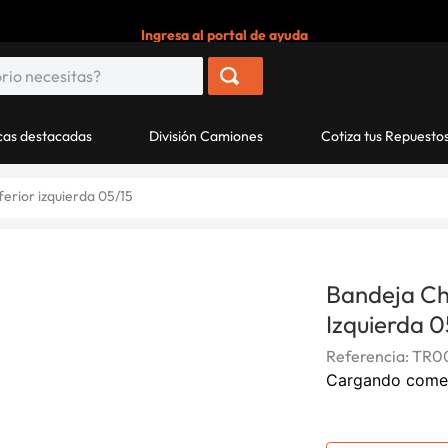
Ingresa al portal de ayuda
as destacadas
División Camiones
Cotiza tus Repuesto
erior izquierda 05/15
Bandeja Ch
Izquierda 0
Referencia
:
TR0
Cargando come