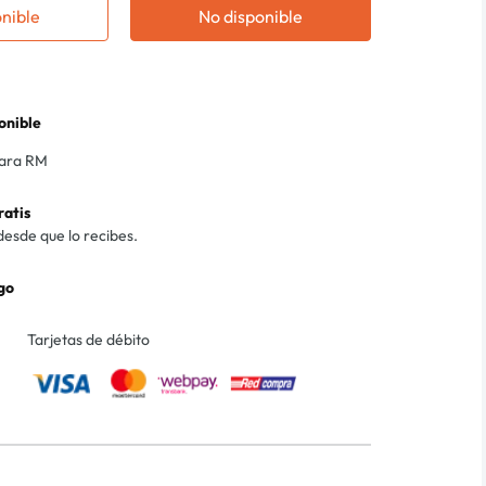
onible
No disponible
onible
para RM
ratis
desde que lo recibes.
go
Tarjetas de débito