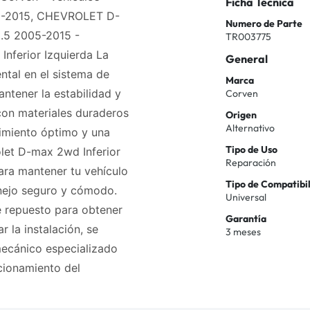
Ficha Técnica
5-2015, CHEVROLET D-
Numero de Parte
5 2005-2015 -
TR003775
Inferior Izquierda La
General
tal en el sistema de
Marca
ntener la estabilidad y
Corven
con materiales duraderos
Origen
Alternativo
dimiento óptimo y una
Tipo de Uso
olet D-max 2wd Inferior
Reparación
para mantener tu vehículo
Tipo de Compatibi
nejo seguro y cómodo.
Universal
e repuesto para obtener
Garantía
r la instalación, se
3 meses
mecánico especializado
cionamiento del