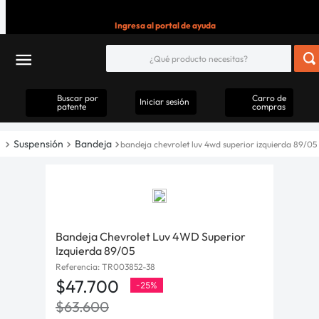
Ingresa al portal de ayuda
Buscar por
Carro de
Iniciar sesión
patente
compras
Suspensión
Bandeja
bandeja chevrolet luv 4wd superior izquierda 89/05
Bandeja Chevrolet Luv 4WD Superior
Izquierda 89/05
Referencia
:
TR003852-38
$
47
.
700
-
25%
$
63
.
600