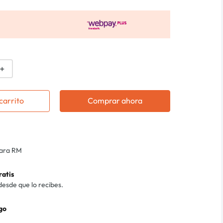
＋
carrito
Comprar ahora
para RM
ratis
desde que lo recibes.
go