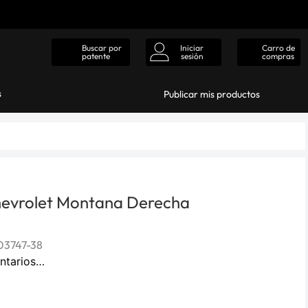
Iniciar
Carro de
Buscar por
sesión
compras
patente
s
Publicar mis productos
evrolet Montana Derecha
3747-38
ntarios…