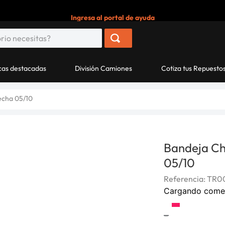
Ingresa al portal de ayuda
as destacadas
División Camiones
Cotiza tus Repuesto
echa 05/10
Bandeja Ch
05/10
Referencia
:
TR00
Cargando come
-