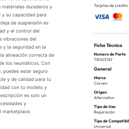
Tarjetas de crédito
n materiales duraderos y
il y su capacidad para
ndeja de suspensión es
ad y el control del
s vibraciones del
Ficha Técnica
 y la seguridad en la
Numero de Parte
a alineación correcta de
TR003747
de los neumáticos. Con
General
, puedes estar seguro
Marca
le y de calidad para tu
Corven
ilidad con tu modelo y
Origen
descripción es solo un
Alternativo
ecesidades y
Tipo de Uso
el marketplace.
Reparación
Tipo de Compatibi
Universal