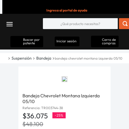
Ingresa al portal de ayuda
Buscar por
Carro de
Iniciar sesión
patente
compras
Suspensión
Bandeja
bandeja chevrolet montana izquierda 05/10
Bandeja Chevrolet Montana Izquierda
05/10
Referencia
:
TR003744-38
$
36
.
075
-
25%
$
48
.
100