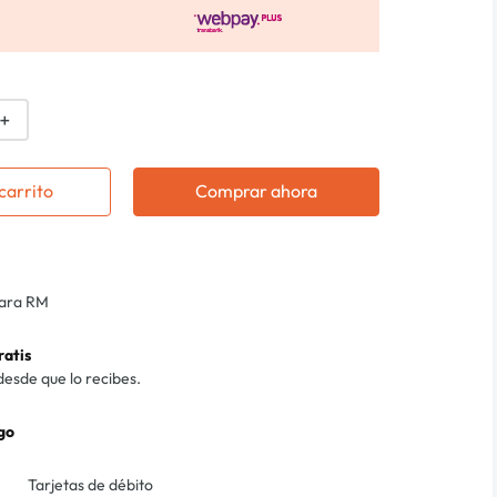
＋
carrito
Comprar ahora
para RM
ratis
desde que lo recibes.
go
Tarjetas de débito