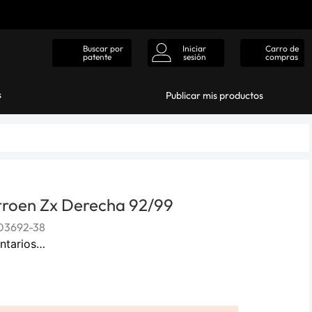
Iniciar
Carro de
Buscar por
sesión
compras
patente
s
Publicar mis productos
troen Zx Derecha 92/99
03692-38
ntarios…