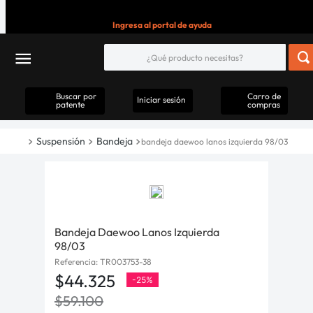
Ingresa al portal de ayuda
Buscar por
Carro de
Iniciar sesión
patente
compras
Suspensión
Bandeja
bandeja daewoo lanos izquierda 98/03
Bandeja Daewoo Lanos Izquierda
98/03
Referencia
:
TR003753-38
$
44
.
325
-
25%
$
59
.
100