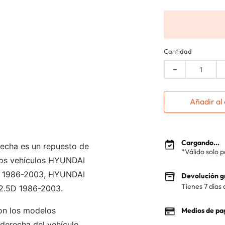
Cantidad
－
Añadir al 
Cargando...
recha es un repuesto de
*Válido solo 
 los vehículos HYUNDAI
 1986-2003, HYUNDAI
Devolución g
Tienes 7 días 
.5D 1986-2003.
on los modelos
Medios de pa
 derecha del vehículo.