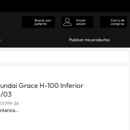
Iniciar
Carro de
Buscar por
sesión
compras
patente
s
Publicar mis productos
undai Grace H-100 Inferior
6/03
03799-38
ntarios…