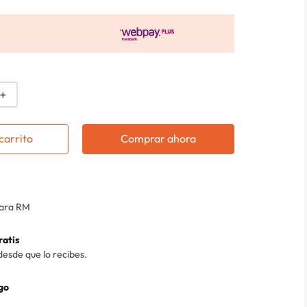
＋
carrito
Comprar ahora
para RM
ratis
desde que lo recibes.
go