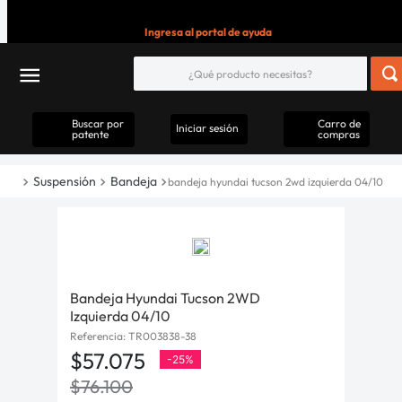
Ingresa al portal de ayuda
Buscar por
Carro de
Iniciar sesión
patente
compras
Suspensión
Bandeja
bandeja hyundai tucson 2wd izquierda 04/10
Bandeja Hyundai Tucson 2WD
Izquierda 04/10
Referencia
:
TR003838-38
$
57
.
075
-
25%
$
76
.
100