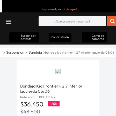
Ingresa al portal de ayuda
Buscar por
Carro de
Iniciar sesión
patente
compras
Suspensión
Bandeja
bandeja kia frontier ii 2.7 inferior izquierda 05/06
Bandeja Kia Frontier Ii 2.7 Inferior
Izquierda 05/06
Referencia
:
TR003833-38
$
36
.
450
-
25%
$
48
.
600