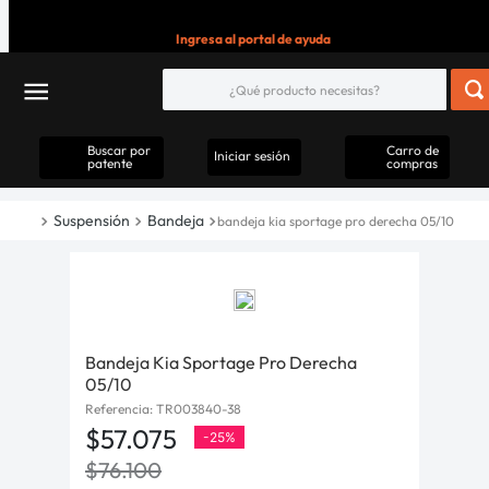
Ingresa al portal de ayuda
Buscar por
Carro de
Iniciar sesión
patente
compras
Suspensión
Bandeja
bandeja kia sportage pro derecha 05/10
Bandeja Kia Sportage Pro Derecha
05/10
Referencia
:
TR003840-38
$
57
.
075
-
25%
$
76
.
100