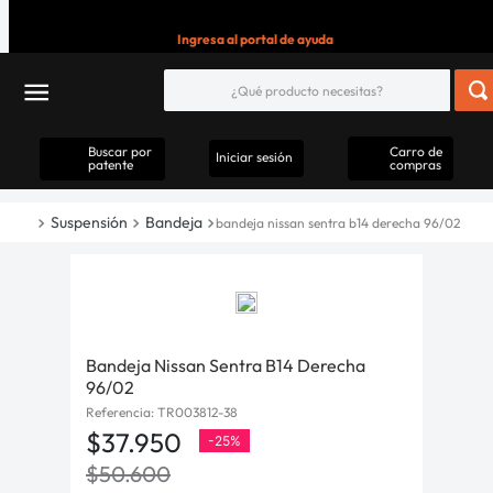
Ingresa al portal de ayuda
Buscar por
Carro de
Iniciar sesión
patente
compras
Suspensión
Bandeja
bandeja nissan sentra b14 derecha 96/02
Bandeja Nissan Sentra B14 Derecha
96/02
Referencia
:
TR003812-38
$
37
.
950
-
25%
$
50
.
600