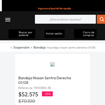
Ingresa al portal de ayuda
Buscar por
Carro de
Iniciar sesión
patente
compras
Suspensión
Bandeja
bandeja nissan sentra derecha 01/08
Bandeja Nissan Sentra Derecha
01/08
Referencia
:
TR003816-38
$
52
.
575
-
25%
$
70
.
100