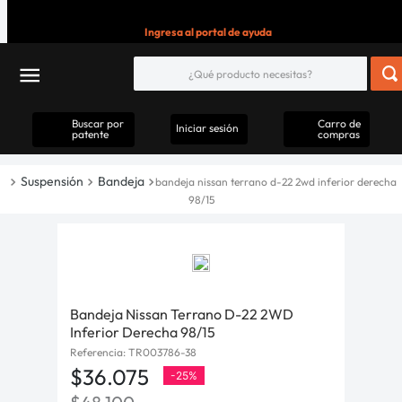
Ingresa al portal de ayuda
Buscar por
Carro de
Iniciar sesión
patente
compras
Suspensión
Bandeja
bandeja nissan terrano d-22 2wd inferior derecha
98/15
Bandeja Nissan Terrano D-22 2WD
Inferior Derecha 98/15
Referencia
:
TR003786-38
$
36
.
075
-
25%