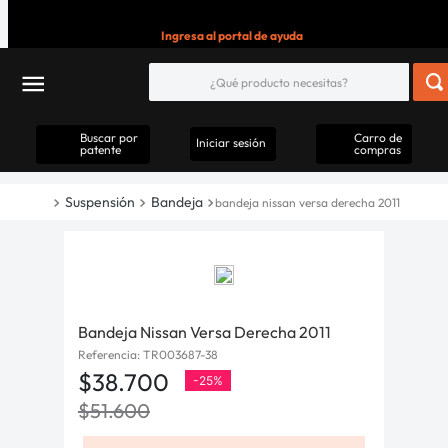
Ingresa al portal de ayuda
Buscar por
Carro de
Iniciar sesión
patente
compras
Suspensión
Bandeja
bandeja nissan versa derecha 2011
Bandeja Nissan Versa Derecha 2011
Referencia
:
TR003687-38
$
38
.
700
-
25%
$
51
.
600