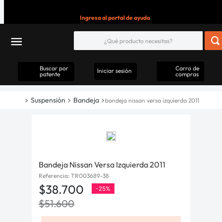
Ingresa al portal de ayuda
Buscar por
Carro de
Iniciar sesión
patente
compras
Suspensión
Bandeja
bandeja nissan versa izquierda 2011
Bandeja Nissan Versa Izquierda 2011
Referencia
:
TR003689-38
$
38
.
700
-
25%
$
51
.
600