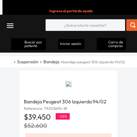
Ingresa al portal de ayuda
Buscar por
Carro de
Iniciar sesión
patente
compras
Suspensión
Bandeja
bandeja peugeot 306 izquierda 94/02
Bandeja Peugeot 306 Izquierda 94/02
Referencia
:
TR003696-38
$
39
.
450
-
25%
$
52
.
600