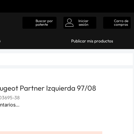
Iniciar
Carro de
Buscar por
sesión
compras
patente
s
Publicar mis productos
ugeot Partner Izquierda 97/08
03695-38
ntarios…