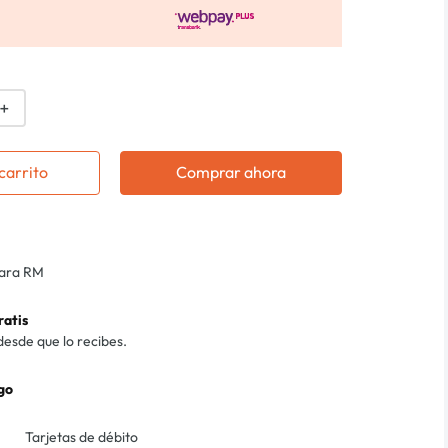
＋
carrito
Comprar ahora
para RM
ratis
desde que lo recibes.
go
Tarjetas de débito