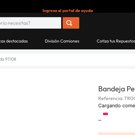
Ingresa al portal de ayuda
as destacadas
División Camiones
Cotiza tus Repuesto
rda 97/08
Bandeja Pe
Referencia
:
TR0
Cargando come
-