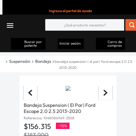
Ingresa al portal de ayuda
Buscar por
Carro de
Iniciar sesión
patente
compras
Suspensión
Bandeja
bandeja suspension ( el par) ford escape 2.0 2.5
2013-2020
Bandeja Suspension ( El Par) Ford
Escape 2.0 2.5 2013-2020
Referencia
:
1048086969-2508
$
156
.
315
-
15%
$
183
.
900