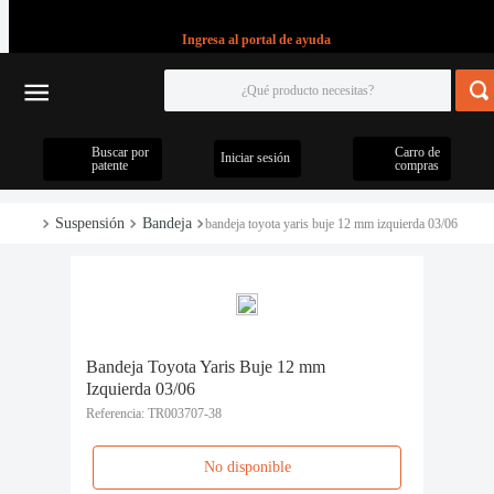
Ingresa al portal de ayuda
Buscar por
Carro de
Iniciar sesión
patente
compras
Suspensión
Bandeja
bandeja toyota yaris buje 12 mm izquierda 03/06
Bandeja Toyota Yaris Buje 12 mm
Izquierda 03/06
Referencia
:
TR003707-38
No disponible