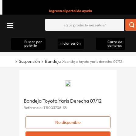
Ingresa al portal de ayuda
Buscar por
Carro de
Iniciar sesión
patente
compras
Suspensión
Bandeja
bandeja toyota yaris derecha 07/12
Bandeja Toyota Yaris Derecha 07/12
Referencia
:
TR003708-38
No disponible