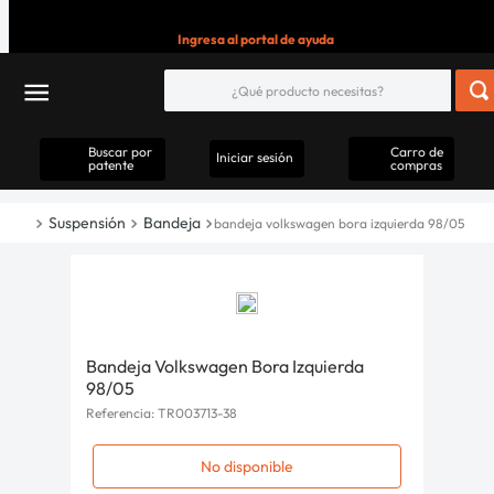
Ingresa al portal de ayuda
Buscar por
Carro de
Iniciar sesión
patente
compras
Suspensión
Bandeja
bandeja volkswagen bora izquierda 98/05
Bandeja Volkswagen Bora Izquierda
98/05
Referencia
:
TR003713-38
No disponible