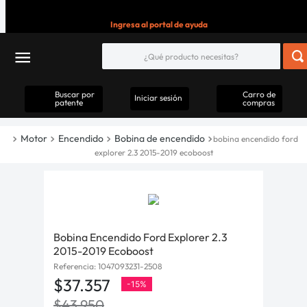
Ingresa al portal de ayuda
Buscar por
Carro de
Iniciar sesión
patente
compras
Motor
Encendido
Bobina de encendido
bobina encendido ford
explorer 2.3 2015-2019 ecoboost
Bobina Encendido Ford Explorer 2.3
2015-2019 Ecoboost
Referencia
:
1047093231-2508
$
37
.
357
-
15%
$
43
.
950