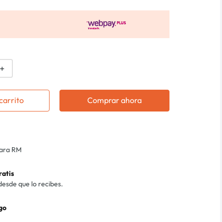
＋
carrito
Comprar ahora
para RM
ratis
desde que lo recibes.
go