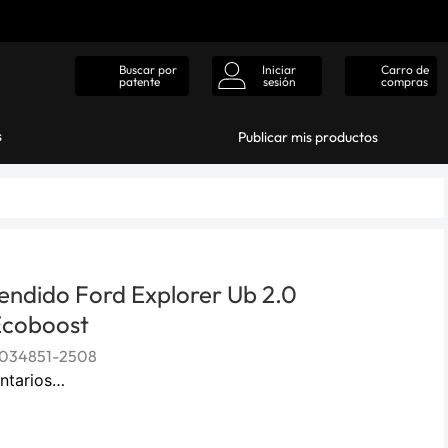
Iniciar
Carro de
Buscar por
sesión
compras
patente
s
Publicar mis productos
endido Ford Explorer Ub 2.0
Ecoboost
034851-2508
ntarios…