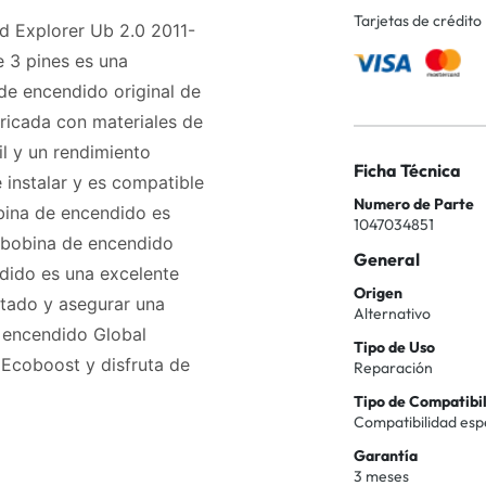
Tarjetas de crédito
d Explorer Ub 2.0 2011-
 3 pines es una
de encendido original de
bricada con materiales de
il y un rendimiento
Ficha Técnica
 instalar y es compatible
Numero de Parte
bina de encendido es
1047034851
a bobina de encendido
General
ndido es una excelente
Origen
stado y asegurar una
Alternativo
e encendido Global
Tipo de Uso
 Ecoboost y disfruta de
Reparación
Tipo de Compatibi
Compatibilidad esp
Garantía
3 meses