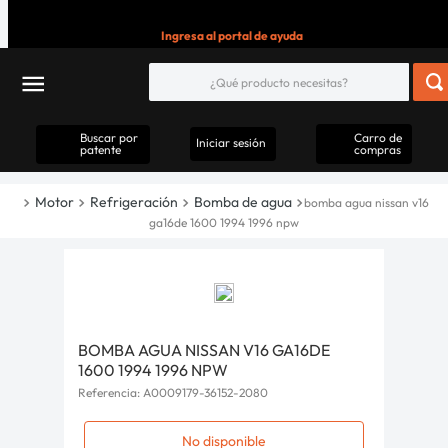
Ingresa al portal de ayuda
Buscar por
Carro de
Iniciar sesión
patente
compras
Motor
Refrigeración
Bomba de agua
bomba agua nissan v16
ga16de 1600 1994 1996 npw
BOMBA AGUA NISSAN V16 GA16DE
1600 1994 1996 NPW
Referencia
:
A0009179-36152-2080
No disponible