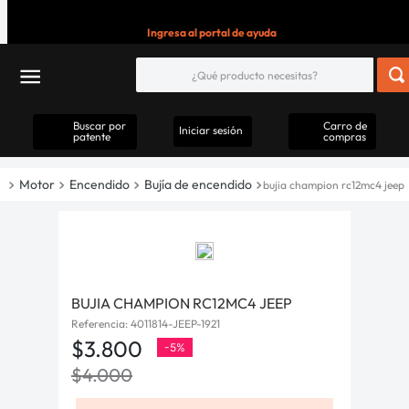
Ingresa al portal de ayuda
Buscar por
Carro de
Iniciar sesión
patente
compras
Motor
Encendido
Bujía de encendido
bujia champion rc12mc4 jeep
BUJIA CHAMPION RC12MC4 JEEP
Referencia
:
4011814-JEEP-1921
$
3
.
800
-
5%
$
4
.
000