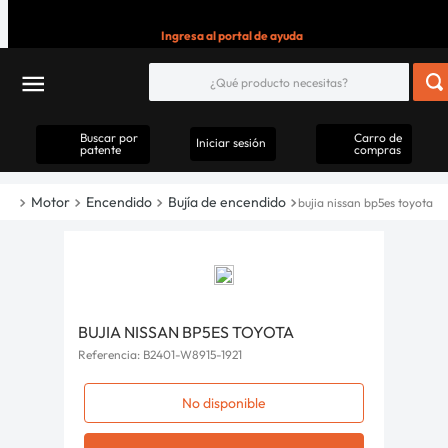
Ingresa al portal de ayuda
Buscar por
Carro de
Iniciar sesión
patente
compras
Motor
Encendido
Bujía de encendido
bujia nissan bp5es toyota
BUJIA NISSAN BP5ES TOYOTA
Referencia
:
B2401-W8915-1921
No disponible