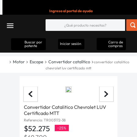
Ingresa al portal de ayuda
Buscar por
Carro de
Iniciar sesión
patente
compras
Motor
Escape
Convertidor catalítico
convertidor catalitico
chevrolet luv certificado mtt
Convertidor Catalitico Chevrolet LUV
Certificado MTT
Referencia
:
TR003172-38
$
52
.
275
-
25%