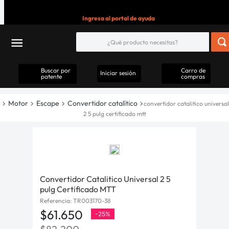
Ingresa al portal de ayuda
Buscar por
Carro de
Iniciar sesión
patente
compras
Motor
Escape
Convertidor catalítico
convertidor catalitico universal
2 5 pulg certificado mtt
Convertidor Catalitico Universal 2 5
pulg Certificado MTT
Referencia
:
TR003170-38
$
61
.
650
-
25%