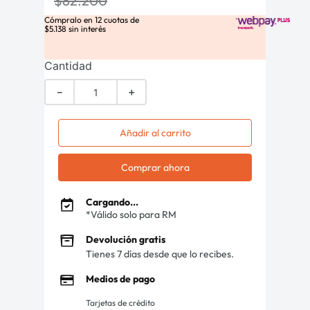
$
82
.
200
Cómpralo en
12
cuotas de
$
5
.
138
sin interés
Cantidad
－
＋
Añadir al carrito
Comprar ahora
Cargando...
*Válido solo para RM
Devolución gratis
Tienes 7 días desde que lo recibes.
Medios de pago
Tarjetas de crédito