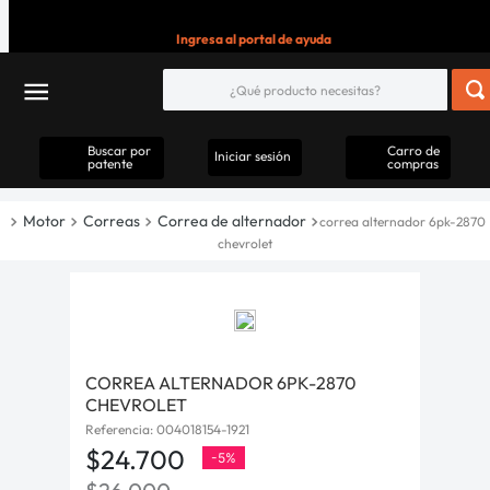
Ingresa al portal de ayuda
Buscar por
Carro de
Iniciar sesión
patente
compras
Motor
Correas
Correa de alternador
correa alternador 6pk-2870
chevrolet
CORREA ALTERNADOR 6PK-2870
CHEVROLET
Referencia
:
004018154-1921
$
24
.
700
-
5%