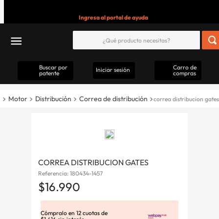
Ingresa al portal de ayuda
Buscar por
Carro de
Iniciar sesión
patente
compras
Motor
Distribución
Correa de distribución
correa distribucion gates
CORREA DISTRIBUCION GATES
Referencia
:
180434-1457
$
16
.
990
Cómpralo en
12
cuotas de