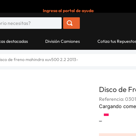
Ingresa al portal de ayuda
as destacadas
División Camiones
Cotiza tus Repuesto
isco de freno mahindra xuv500 2.2 2013-
Disco de F
Referencia
:
030
Cargando come
-