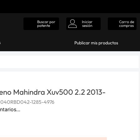
Iniciar
Carro de
Buscar por
sesión
compras
patente
s
Publicar mis productos
reno Mahindra Xuv500 2.2 2013-
1040RBD042-1285-4976
ntarios…