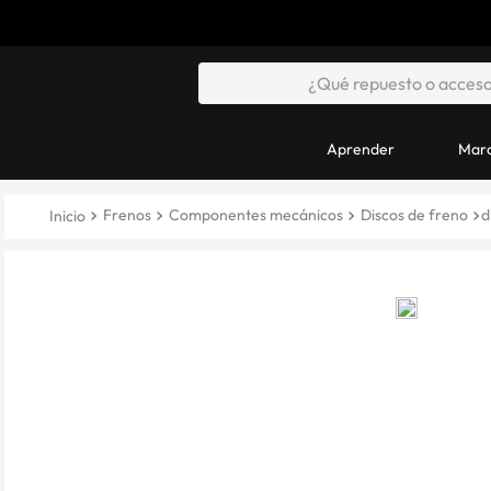
Aprender
Marc
Frenos
Componentes mecánicos
Discos de freno
d