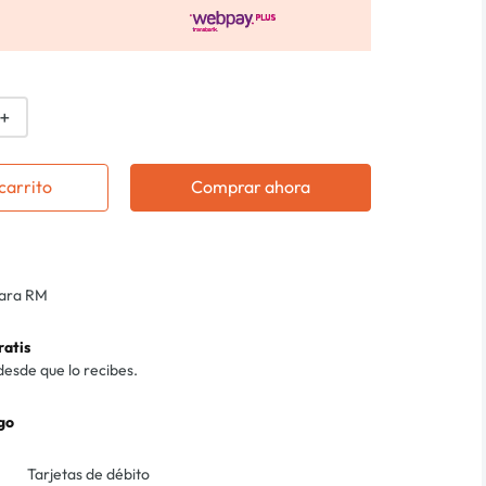
＋
carrito
Comprar ahora
para RM
ratis
desde que lo recibes.
go
Tarjetas de débito