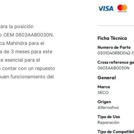
ara la posición
digo OEM 0603AAB0030N.
Ficha Técnica
ca Mahindra para el
Numero de Parte
a de 3 meses para este
0301040RBD042-1
e esencial para el
Cross reference g
0603AAB0030N
e contar con un repuesto
 buen funcionamiento del
General
Marca
SECO
Origen
Alternativo
Tipo de Uso
Reparación
Tipo de Compatibi