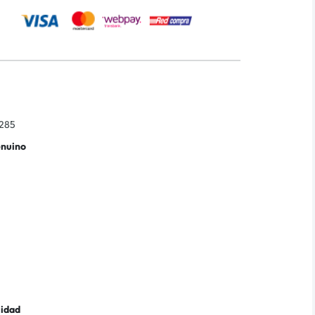
285
enuino
lidad